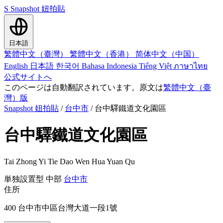
S
Snapshot 妞拍貼
日本語
繁體中文（臺灣）
繁體中文（香港）
简体中文（中国）
English
日本語
한국어
Bahasa Indonesia
Tiếng Việt
ภาษาไทย
公式サイトへ
このページは自動翻訳されています。原文は
繁體中文（臺
灣）版
Snapshot 妞拍貼
/
台中市
/
台中驛鐵道文化園區
台中驛鐵道文化園區
Tai Zhong Yi Tie Dao Wen Hua Yuan Qu
単独設置型
中部
台中市
住所
400 台中市中區台灣大道一段1號