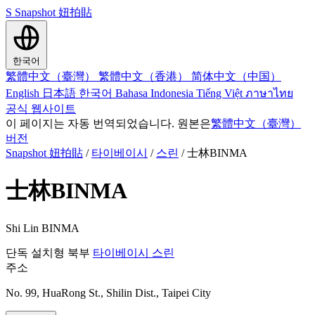
S
Snapshot 妞拍貼
한국어
繁體中文（臺灣）
繁體中文（香港）
简体中文（中国）
English
日本語
한국어
Bahasa Indonesia
Tiếng Việt
ภาษาไทย
공식 웹사이트
이 페이지는 자동 번역되었습니다. 원본은
繁體中文（臺灣）
버전
Snapshot 妞拍貼
/
타이베이시
/
스린
/
士林BINMA
士林BINMA
Shi Lin BINMA
단독 설치형
북부
타이베이시
스린
주소
No. 99, HuaRong St., Shilin Dist., Taipei City