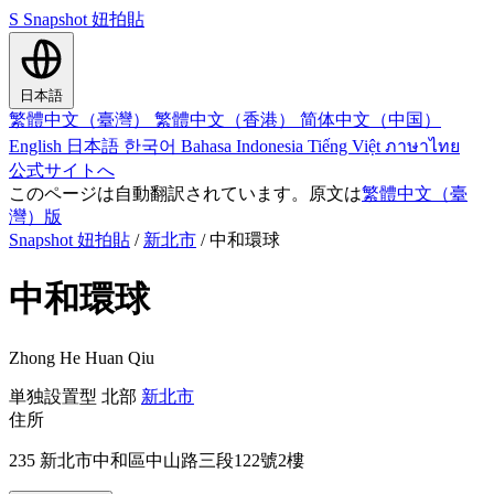
S
Snapshot 妞拍貼
日本語
繁體中文（臺灣）
繁體中文（香港）
简体中文（中国）
English
日本語
한국어
Bahasa Indonesia
Tiếng Việt
ภาษาไทย
公式サイトへ
このページは自動翻訳されています。原文は
繁體中文（臺
灣）版
Snapshot 妞拍貼
/
新北市
/
中和環球
中和環球
Zhong He Huan Qiu
単独設置型
北部
新北市
住所
235 新北市中和區中山路三段122號2樓