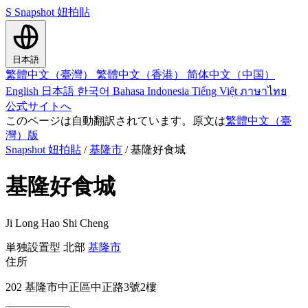
S
Snapshot 妞拍貼
日本語
繁體中文（臺灣）
繁體中文（香港）
简体中文（中国）
English
日本語
한국어
Bahasa Indonesia
Tiếng Việt
ภาษาไทย
公式サイトへ
このページは自動翻訳されています。原文は
繁體中文（臺
灣）版
Snapshot 妞拍貼
/
基隆市
/
基隆好食城
基隆好食城
Ji Long Hao Shi Cheng
単独設置型
北部
基隆市
住所
202 基隆市中正區中正路3號2樓