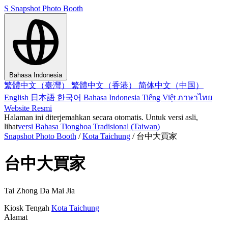
S
Snapshot Photo Booth
Bahasa Indonesia
繁體中文（臺灣）
繁體中文（香港）
简体中文（中国）
English
日本語
한국어
Bahasa Indonesia
Tiếng Việt
ภาษาไทย
Website Resmi
Halaman ini diterjemahkan secara otomatis. Untuk versi asli,
lihat
versi Bahasa Tionghoa Tradisional (Taiwan)
Snapshot Photo Booth
/
Kota Taichung
/
台中大買家
台中大買家
Tai Zhong Da Mai Jia
Kiosk
Tengah
Kota Taichung
Alamat