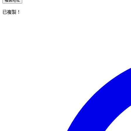
複製地址
已複製！