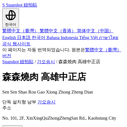
S
Snapshot 妞拍貼
한국어
繁體中文（臺灣）
繁體中文（香港）
简体中文（中国）
English
日本語
한국어
Bahasa Indonesia
Tiếng Việt
ภาษาไทย
공식 웹사이트
이 페이지는 자동 번역되었습니다. 원본은
繁體中文（臺灣）
버전
Snapshot 妞拍貼
/
가오슝시
/
森森燒肉 高雄中正店
森森燒肉 高雄中正店
Sen Sen Shao Rou Gao Xiong Zhong Zheng Dian
단독 설치형
남부
가오슝시
주소
No. 101, 2F, XinXingQuZhongZhengSan Rd., Kaohsiung City