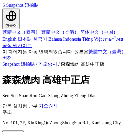
S
Snapshot 妞拍貼
한국어
繁體中文（臺灣）
繁體中文（香港）
简体中文（中国）
English
日本語
한국어
Bahasa Indonesia
Tiếng Việt
ภาษาไทย
공식 웹사이트
이 페이지는 자동 번역되었습니다. 원본은
繁體中文（臺灣）
버전
Snapshot 妞拍貼
/
가오슝시
/
森森燒肉 高雄中正店
森森燒肉 高雄中正店
Sen Sen Shao Rou Gao Xiong Zhong Zheng Dian
단독 설치형
남부
가오슝시
주소
No. 101, 2F, XinXingQuZhongZhengSan Rd., Kaohsiung City