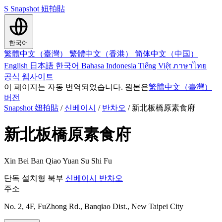
S
Snapshot 妞拍貼
한국어
繁體中文（臺灣）
繁體中文（香港）
简体中文（中国）
English
日本語
한국어
Bahasa Indonesia
Tiếng Việt
ภาษาไทย
공식 웹사이트
이 페이지는 자동 번역되었습니다. 원본은
繁體中文（臺灣）
버전
Snapshot 妞拍貼
/
신베이시
/
반차오
/
新北板橋原素食府
新北板橋原素食府
Xin Bei Ban Qiao Yuan Su Shi Fu
단독 설치형
북부
신베이시
반차오
주소
No. 2, 4F, FuZhong Rd., Banqiao Dist., New Taipei City