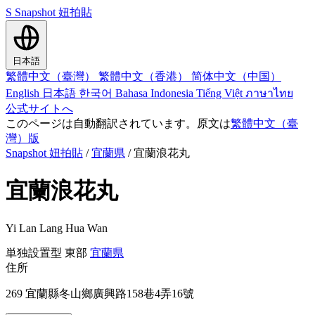
S
Snapshot 妞拍貼
日本語
繁體中文（臺灣）
繁體中文（香港）
简体中文（中国）
English
日本語
한국어
Bahasa Indonesia
Tiếng Việt
ภาษาไทย
公式サイトへ
このページは自動翻訳されています。原文は
繁體中文（臺
灣）版
Snapshot 妞拍貼
/
宜蘭県
/
宜蘭浪花丸
宜蘭浪花丸
Yi Lan Lang Hua Wan
単独設置型
東部
宜蘭県
住所
269 宜蘭縣冬山鄉廣興路158巷4弄16號