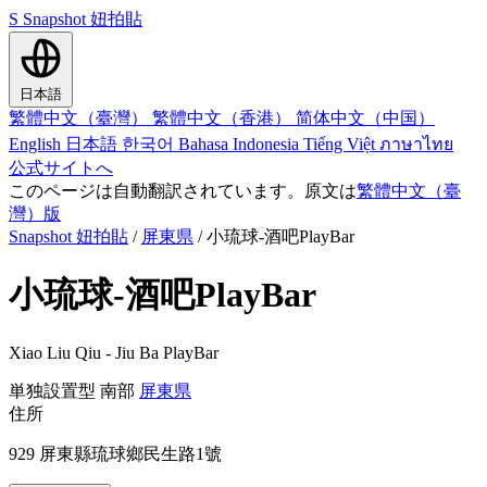
S
Snapshot 妞拍貼
日本語
繁體中文（臺灣）
繁體中文（香港）
简体中文（中国）
English
日本語
한국어
Bahasa Indonesia
Tiếng Việt
ภาษาไทย
公式サイトへ
このページは自動翻訳されています。原文は
繁體中文（臺
灣）版
Snapshot 妞拍貼
/
屏東県
/
小琉球-酒吧PlayBar
小琉球-酒吧PlayBar
Xiao Liu Qiu - Jiu Ba PlayBar
単独設置型
南部
屏東県
住所
929 屏東縣琉球鄉民生路1號