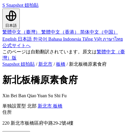
S
Snapshot 妞拍貼
日本語
繁體中文（臺灣）
繁體中文（香港）
简体中文（中国）
English
日本語
한국어
Bahasa Indonesia
Tiếng Việt
ภาษาไทย
公式サイトへ
このページは自動翻訳されています。原文は
繁體中文（臺
灣）版
Snapshot 妞拍貼
/
新北市
/
板橋
/
新北板橋原素食府
新北板橋原素食府
Xin Bei Ban Qiao Yuan Su Shi Fu
単独設置型
北部
新北市
板橋
住所
220 新北市板橋區府中路29-2號4樓