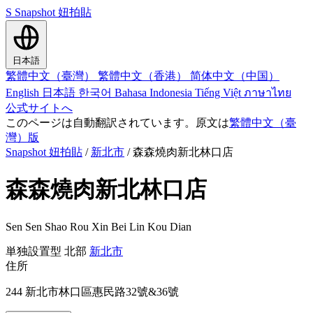
S
Snapshot 妞拍貼
日本語
繁體中文（臺灣）
繁體中文（香港）
简体中文（中国）
English
日本語
한국어
Bahasa Indonesia
Tiếng Việt
ภาษาไทย
公式サイトへ
このページは自動翻訳されています。原文は
繁體中文（臺
灣）版
Snapshot 妞拍貼
/
新北市
/
森森燒肉新北林口店
森森燒肉新北林口店
Sen Sen Shao Rou Xin Bei Lin Kou Dian
単独設置型
北部
新北市
住所
244 新北市林口區惠民路32號&36號