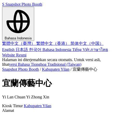
S
Snapshot Photo Booth
Bahasa Indonesia
繁體中文（臺灣）
繁體中文（香港）
简体中文（中国）
English
日本語
한국어
Bahasa Indonesia
Tiếng Việt
ภาษาไทย
Website Resmi
Halaman ini diterjemahkan secara otomatis. Untuk versi asli,
lihat
versi Bahasa Tionghoa Tradisional (Taiwan)
Snapshot Photo Booth
/
Kabupaten Yilan
/
宜蘭傳藝中心
宜蘭傳藝中心
Yi Lan Chuan Yi Zhong Xin
Kiosk
Timur
Kabupaten Yilan
Alamat