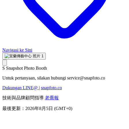
Navigasi ke Sini
S
Snapshot Photo Booth
Untuk pertanyaan, silakan hubungi
service@snapfoto.co
Dukungan LINE@
|
snapfoto.co
技術與品牌顧問指導
老喬報
最後更新：2026年8月5日 (GMT+0)