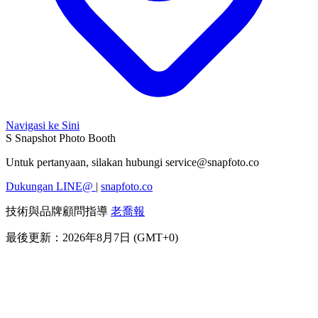
Navigasi ke Sini
S
Snapshot Photo Booth
Untuk pertanyaan, silakan hubungi
service@snapfoto.co
Dukungan LINE@
|
snapfoto.co
技術與品牌顧問指導
老喬報
最後更新：2026年8月7日 (GMT+0)