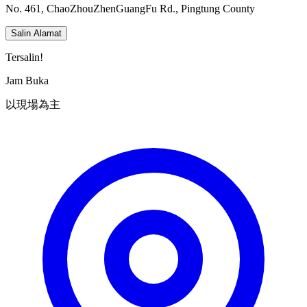
No. 461, ChaoZhouZhenGuangFu Rd., Pingtung County
Salin Alamat
Tersalin!
Jam Buka
以現場為主