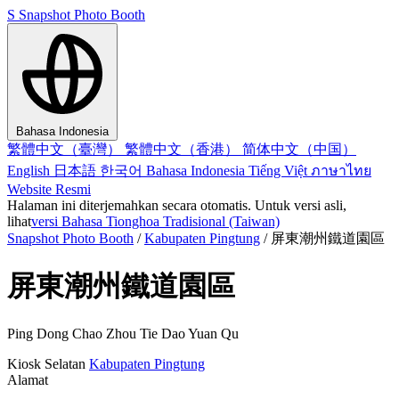
S
Snapshot Photo Booth
Bahasa Indonesia
繁體中文（臺灣）
繁體中文（香港）
简体中文（中国）
English
日本語
한국어
Bahasa Indonesia
Tiếng Việt
ภาษาไทย
Website Resmi
Halaman ini diterjemahkan secara otomatis. Untuk versi asli,
lihat
versi Bahasa Tionghoa Tradisional (Taiwan)
Snapshot Photo Booth
/
Kabupaten Pingtung
/
屏東潮州鐵道園區
屏東潮州鐵道園區
Ping Dong Chao Zhou Tie Dao Yuan Qu
Kiosk
Selatan
Kabupaten Pingtung
Alamat