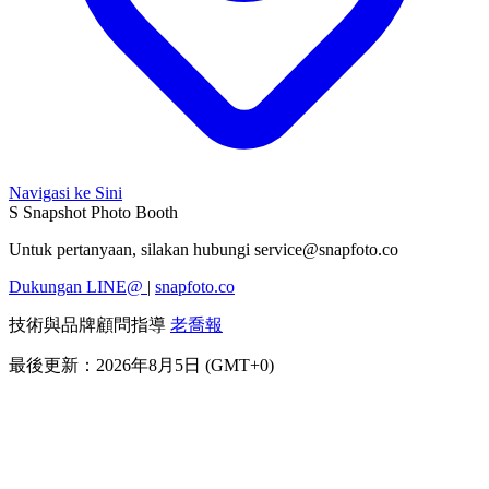
Navigasi ke Sini
S
Snapshot Photo Booth
Untuk pertanyaan, silakan hubungi
service@snapfoto.co
Dukungan LINE@
|
snapfoto.co
技術與品牌顧問指導
老喬報
最後更新：2026年8月5日 (GMT+0)