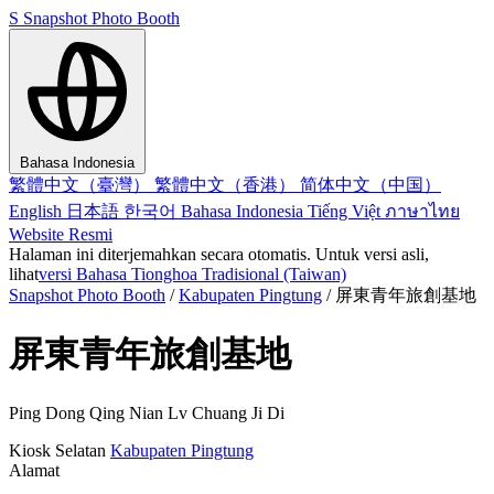
S
Snapshot Photo Booth
Bahasa Indonesia
繁體中文（臺灣）
繁體中文（香港）
简体中文（中国）
English
日本語
한국어
Bahasa Indonesia
Tiếng Việt
ภาษาไทย
Website Resmi
Halaman ini diterjemahkan secara otomatis. Untuk versi asli,
lihat
versi Bahasa Tionghoa Tradisional (Taiwan)
Snapshot Photo Booth
/
Kabupaten Pingtung
/
屏東青年旅創基地
屏東青年旅創基地
Ping Dong Qing Nian Lv Chuang Ji Di
Kiosk
Selatan
Kabupaten Pingtung
Alamat