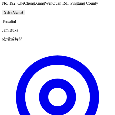
No. 192, CheChengXiangWenQuan Rd., Pingtung County
Salin Alamat
Tersalin!
Jam Buka
依場域時間