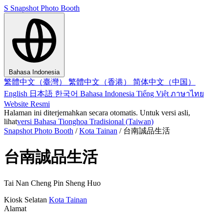
S
Snapshot Photo Booth
Bahasa Indonesia
繁體中文（臺灣）
繁體中文（香港）
简体中文（中国）
English
日本語
한국어
Bahasa Indonesia
Tiếng Việt
ภาษาไทย
Website Resmi
Halaman ini diterjemahkan secara otomatis. Untuk versi asli,
lihat
versi Bahasa Tionghoa Tradisional (Taiwan)
Snapshot Photo Booth
/
Kota Tainan
/
台南誠品生活
台南誠品生活
Tai Nan Cheng Pin Sheng Huo
Kiosk
Selatan
Kota Tainan
Alamat