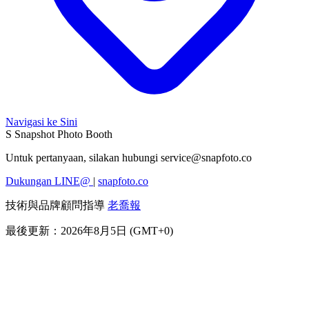
Navigasi ke Sini
S
Snapshot Photo Booth
Untuk pertanyaan, silakan hubungi
service@snapfoto.co
Dukungan LINE@
|
snapfoto.co
技術與品牌顧問指導
老喬報
最後更新：2026年8月5日 (GMT+0)