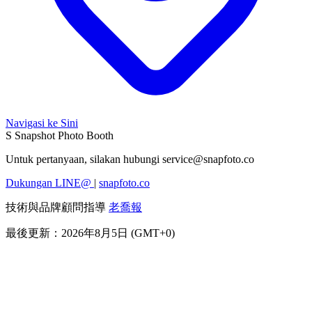
Navigasi ke Sini
S
Snapshot Photo Booth
Untuk pertanyaan, silakan hubungi
service@snapfoto.co
Dukungan LINE@
|
snapfoto.co
技術與品牌顧問指導
老喬報
最後更新：2026年8月5日 (GMT+0)