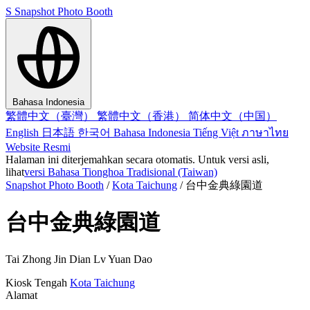
S
Snapshot Photo Booth
Bahasa Indonesia
繁體中文（臺灣）
繁體中文（香港）
简体中文（中国）
English
日本語
한국어
Bahasa Indonesia
Tiếng Việt
ภาษาไทย
Website Resmi
Halaman ini diterjemahkan secara otomatis. Untuk versi asli,
lihat
versi Bahasa Tionghoa Tradisional (Taiwan)
Snapshot Photo Booth
/
Kota Taichung
/
台中金典綠園道
台中金典綠園道
Tai Zhong Jin Dian Lv Yuan Dao
Kiosk
Tengah
Kota Taichung
Alamat