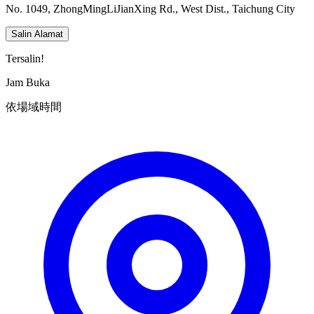
No. 1049, ZhongMingLiJianXing Rd., West Dist., Taichung City
Salin Alamat
Tersalin!
Jam Buka
依場域時間