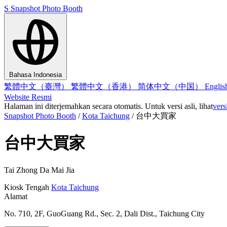
S
Snapshot Photo Booth
Bahasa Indonesia
繁體中文（臺灣）
繁體中文（香港）
简体中文（中国）
Engli
Website Resmi
Halaman ini diterjemahkan secara otomatis. Untuk versi asli, lihat
vers
Snapshot Photo Booth
/
Kota Taichung
/
台中大買家
台中大買家
Tai Zhong Da Mai Jia
Kiosk
Tengah
Kota Taichung
Alamat
No. 710, 2F, GuoGuang Rd., Sec. 2, Dali Dist., Taichung City