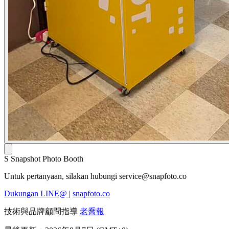
S
Snapshot Photo Booth
Untuk pertanyaan, silakan hubungi
service@snapfoto.co
Dukungan LINE@
|
snapfoto.co
技術與品牌顧問指導
老喬報