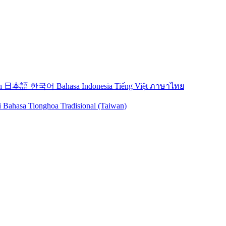
sh
日本語
한국어
Bahasa Indonesia
Tiếng Việt
ภาษาไทย
i Bahasa Tionghoa Tradisional (Taiwan)