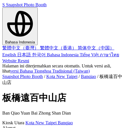
S
Snapshot Photo Booth
Bahasa Indonesia
繁體中文（臺灣）
繁體中文（香港）
简体中文（中国）
English
日本語
한국어
Bahasa Indonesia
Tiếng Việt
ภาษาไทย
Website Resmi
Halaman ini diterjemahkan secara otomatis. Untuk versi asli,
lihat
versi Bahasa Tionghoa Tradisional (Taiwan)
Snapshot Photo Booth
/
Kota New Taipei
/
Banqiao
/
板橋遠百中
山店
板橋遠百中山店
Ban Qiao Yuan Bai Zhong Shan Dian
Kiosk
Utara
Kota New Taipei
Banqiao
Alamat