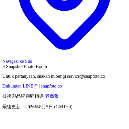
Navigasi ke Sini
S
Snapshot Photo Booth
Untuk pertanyaan, silakan hubungi
service@snapfoto.co
Dukungan LINE@
|
snapfoto.co
技術與品牌顧問指導
老喬報
最後更新：2026年8月5日 (GMT+0)