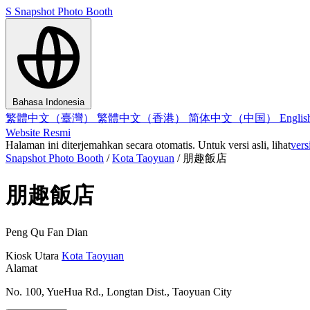
S
Snapshot Photo Booth
Bahasa Indonesia
繁體中文（臺灣）
繁體中文（香港）
简体中文（中国）
Engli
Website Resmi
Halaman ini diterjemahkan secara otomatis. Untuk versi asli, lihat
vers
Snapshot Photo Booth
/
Kota Taoyuan
/
朋趣飯店
朋趣飯店
Peng Qu Fan Dian
Kiosk
Utara
Kota Taoyuan
Alamat
No. 100, YueHua Rd., Longtan Dist., Taoyuan City