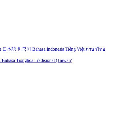
sh
日本語
한국어
Bahasa Indonesia
Tiếng Việt
ภาษาไทย
i Bahasa Tionghoa Tradisional (Taiwan)