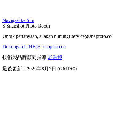
Navigasi ke Sini
S
Snapshot Photo Booth
Untuk pertanyaan, silakan hubungi
service@snapfoto.co
Dukungan LINE@
|
snapfoto.co
技術與品牌顧問指導
老喬報
最後更新：2026年8月7日 (GMT+0)