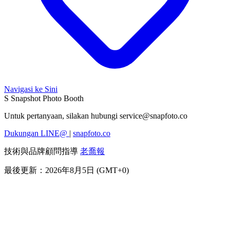
Navigasi ke Sini
S
Snapshot Photo Booth
Untuk pertanyaan, silakan hubungi
service@snapfoto.co
Dukungan LINE@
|
snapfoto.co
技術與品牌顧問指導
老喬報
最後更新：2026年8月5日 (GMT+0)