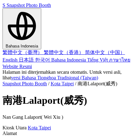
S
Snapshot Photo Booth
Bahasa Indonesia
繁體中文（臺灣）
繁體中文（香港）
简体中文（中国）
English
日本語
한국어
Bahasa Indonesia
Tiếng Việt
ภาษาไทย
Website Resmi
Halaman ini diterjemahkan secara otomatis. Untuk versi asli,
lihat
versi Bahasa Tionghoa Tradisional (Taiwan)
Snapshot Photo Booth
/
Kota Taipei
/
南港Lalaport(威秀)
南港Lalaport(威秀)
Nan Gang Lalaport( Wei Xiu )
Kiosk
Utara
Kota Taipei
Alamat